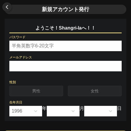
新規アカウント発行
戻る
ようこそ！Shangri-laへ！！
パスワード
メールアドレス
性別
男性
女性
生年月日
年
月
日