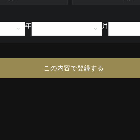
年
月
この内容で登録する